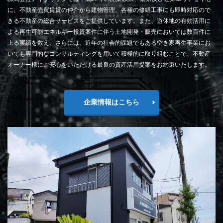
に、不動産売買賃貸の仲介から建物管理、各種の修繕工事にも即時対応ので
きる不動産の総合サービスをご提供しています。また、遊休地の有効活用に
よる再生可能エネルギー投資案件に伴う土地開発・販売においては数百件に
上る実績を数え、さらには、近年の社会的課題でもある空き家再生事業にお
いても専門的なコンサルティングを用いて積極的に取り組むことで、不動産
オーナー様にご安心をいただける最良の資産活用提案をお約束いたします。
企業情報はこちら